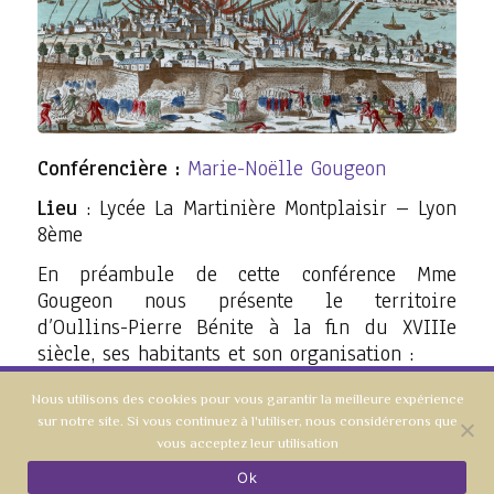
Conférencière :
Marie-Noëlle Gougeon
Lieu
: Lycée La Martinière Montplaisir – Lyon
8ème
En préambule de cette conférence Mme
Gougeon nous présente le territoire
d’Oullins-Pierre Bénite à la fin du XVIIIe
siècle, ses habitants et son organisation :
Situé au sud de Lyon, sur les bords du
Nous utilisons des cookies pour vous garantir la meilleure expérience
Rhône ce territoire était à la fin du
sur notre site. Si vous continuez à l'utiliser, nous considérerons que
XVIIIe siècle celui de la paroisse
vous acceptez leur utilisation
d’Oullins. Il était divisé en en
Ok
seigneuries (Oullins, Perron, Yvours) et