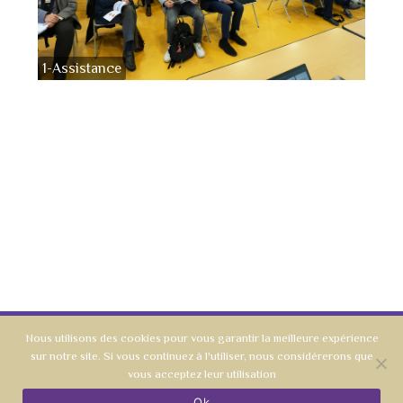
1-Assistance
Nous utilisons des cookies pour vous garantir la meilleure expérience
sur notre site. Si vous continuez à l'utiliser, nous considérerons que
AMOPA - Section du Rhône et de la Métropole de Lyon
vous acceptez leur utilisation
Mentions légales
|
Contact
Ok